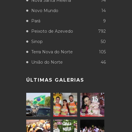
Nova Santa Helena
74
Novo Mundo
14
Pará
9
Peixoto de Azevedo
792
Sinop
50
Terra Nova do Norte
105
União do Norte
46
ÚLTIMAS GALERIAS