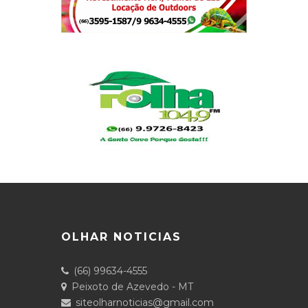
OLHAR NOTICIAS
(66) 99634-4555
Peixoto de Azevedo - MT
siteolharnoticias@gmail.com