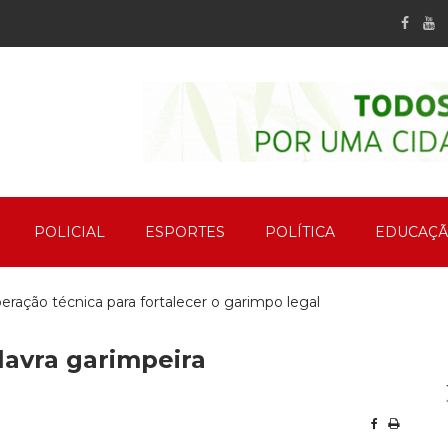
POLICIAL
ESPORTES
POLÍTICA
EDUCAÇ
ação técnica para fortalecer o garimpo legal
lavra garimpeira
ento no Bairro Mãe de Deus em Peixoto
 o Dia de Cooperar em Peixoto de Azevedo