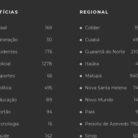
TÍCIAS
REGIONAL
asil
169
Colíder
1
ineração
30
Cuiabá
4
cidentes
176
Guarantã do Norte
21
licial
1278
Itaúba
sportes
66
Matupá
94
lítica
495
Nova Santa Helena
7
ducação
89
Novo Mundo
1
ortão
94
Pará
ecnologia
16
Peixoto de Azevedo
79
aúde
142
Sinop
5