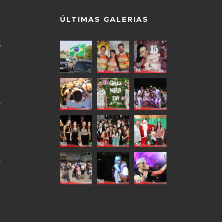
ÚLTIMAS GALERIAS
5
9
0
4
0
4
4
9
2
0