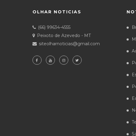
OLHAR NOTICIAS
NO
(66) 99634-4555
Br
Peixoto de Azevedo - MT
M
siteolharnoticias@gmail.com
A
Po
E
Po
E
N
T
S