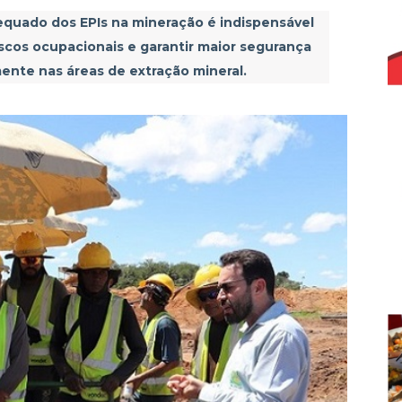
quado dos EPIs na mineração é indispensável
iscos ocupacionais e garantir maior segurança
para água tratada de União do Norte
mente nas áreas de extração mineral.
to: Prefeito convoca aprovados em concurso no ano de 2024