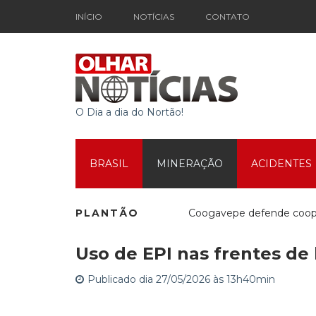
INÍCIO
NOTÍCIAS
CONTATO
O Dia a dia do Nortão!
BRASIL
MINERAÇÃO
ACIDENTES
PLANTÃO
Coogavepe defende cooper
Uso de EPI nas frentes de 
Mutirão Social em Movim
Publicado dia 27/05/2026 às 13h40min
Espetáculo Teatral marca