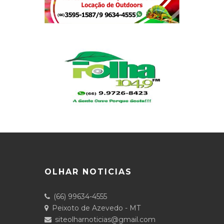
OLHAR NOTICIAS
(66) 99634-4555
Peixoto de Azevedo - MT
siteolharnoticias@gmail.com