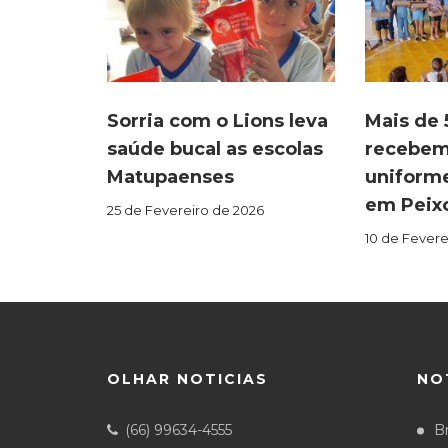
Sorria com o Lions leva
Mais de 
saúde bucal as escolas
recebem 
Matupaenses
uniforme
em Peix
25 de Fevereiro de 2026
10 de Fevere
OLHAR NOTICIAS
NO
(66) 99634-4555
Br