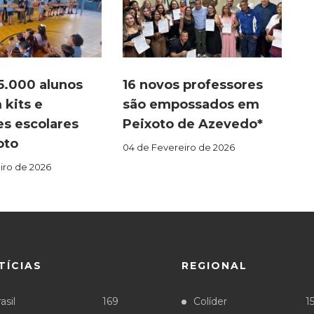
5.000 alunos
16 novos professores
kits e
são empossados em
s escolares
Peixoto de Azevedo*
oto
04 de Fevereiro de 2026
iro de 2026
TÍCIAS
REGIONAL
asil
169
Colíder
1