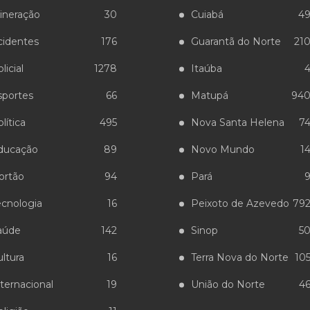
ineração
30
Cuiabá
4
cidentes
176
Guarantã do Norte
21
licial
1278
Itaúba
sportes
66
Matupá
94
lítica
495
Nova Santa Helena
7
ducação
89
Novo Mundo
1
ortão
94
Pará
ecnologia
16
Peixoto de Azevedo
79
aúde
142
Sinop
5
ltura
16
Terra Nova do Norte
10
ternacional
19
União do Norte
4