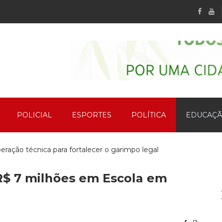
POLICIAL
ESPORTES
POLÍTICA
EDUCAÇ
ação técnica para fortalecer o garimpo legal
 R$ 7 milhões em Escola em
ento no Bairro Mãe de Deus em Peixoto
 o Dia de Cooperar em Peixoto de Azevedo