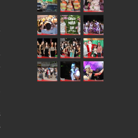
9
0
4
0
4
4
9
2
0
5
6