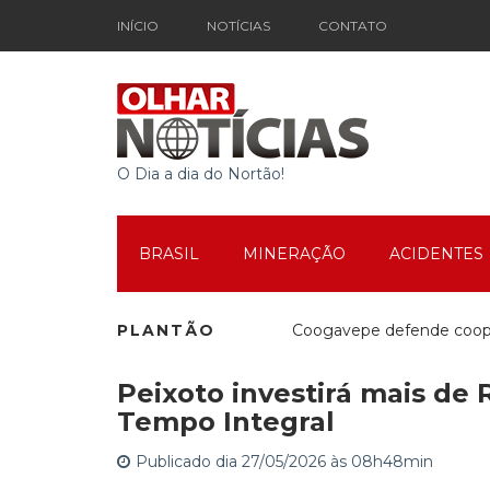
INÍCIO
NOTÍCIAS
CONTATO
O Dia a dia do Nortão!
BRASIL
MINERAÇÃO
ACIDENTES
PLANTÃO
Coogavepe defende cooper
Peixoto investirá mais de
Mutirão Social em Movim
Tempo Integral
Publicado dia 27/05/2026 às 08h48min
Espetáculo Teatral marca