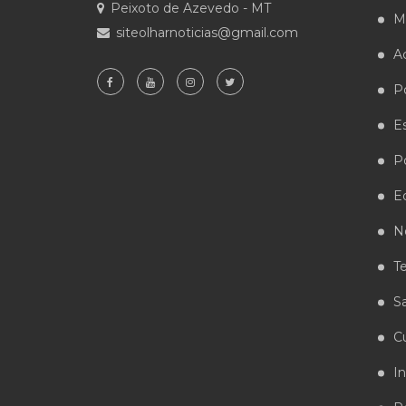
Peixoto de Azevedo - MT
M
siteolharnoticias@gmail.com
A
Po
E
Po
E
N
T
S
Cu
In