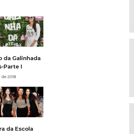
o da Galinhada
-Parte I
o de 2018
a da Escola