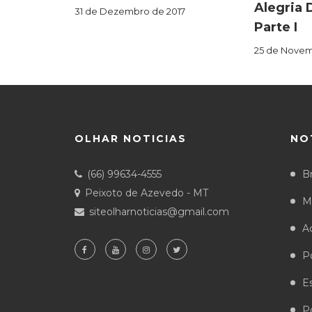
Alegria 
31 de Dezembro de 2017
Parte I
25 de Novem
OLHAR NOTICIAS
NO
(66) 99634-4555
Br
Peixoto de Azevedo - MT
M
siteolharnoticias@gmail.com
A
Po
E
Po