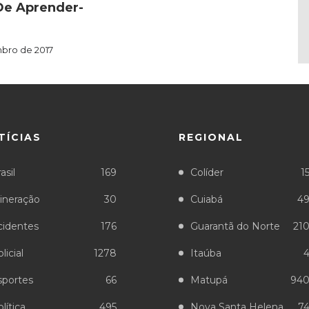
De Aprender-
bro de 2017
TÍCIAS
REGIONAL
asil
169
Colíder
1
ineração
30
Cuiabá
4
cidentes
176
Guarantã do Norte
21
licial
1278
Itaúba
sportes
66
Matupá
94
lítica
495
Nova Santa Helena
7