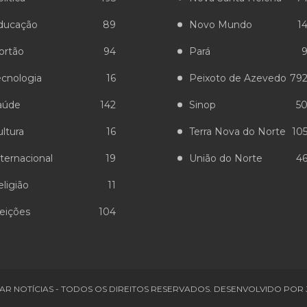
ducação
89
Novo Mundo
1
ortão
94
Pará
ecnologia
16
Peixoto de Azevedo
79
aúde
142
Sinop
5
ltura
16
Terra Nova do Norte
10
ternacional
19
União do Norte
4
ligião
11
leições
104
AR NOTÍCIAS - TODOS OS DIREITOS RESERVADOS. DESENVOLVIDO POR