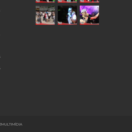
4
9
2
0
5
6
JMULTIMÍDIA