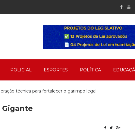
POLICIAL
ESPORTES
POLÍTICA
EDUCAÇ
ação técnica para fortalecer o garimpo legal
 Gigante
ento no Bairro Mãe de Deus em Peixoto
 o Dia de Cooperar em Peixoto de Azevedo