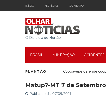
INÍCIO
NOTÍCIAS
CONTATO
O Dia a dia do Nortão!
BRASIL
MINERAÇÃO
ACIDENTES
PLANTÃO
Coogavepe defende cooper
Matup?-MT 7 de Setembro
Mutirão Social em Movim
Publicado dia 07/09/2021
Espetáculo Teatral marca