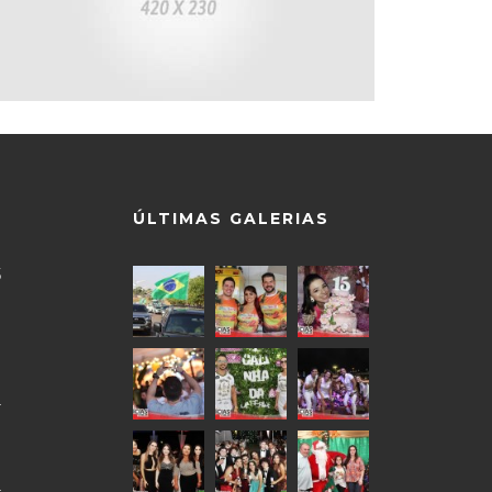
ÚLTIMAS GALERIAS
5
9
0
4
0
4