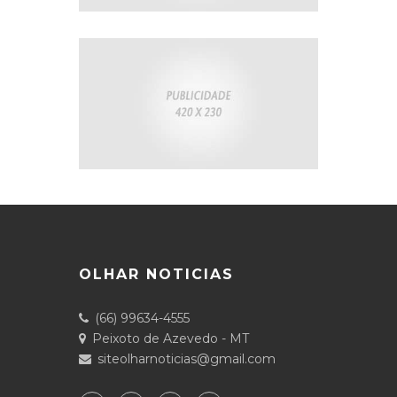
OLHAR NOTICIAS
(66) 99634-4555
Peixoto de Azevedo - MT
siteolharnoticias@gmail.com