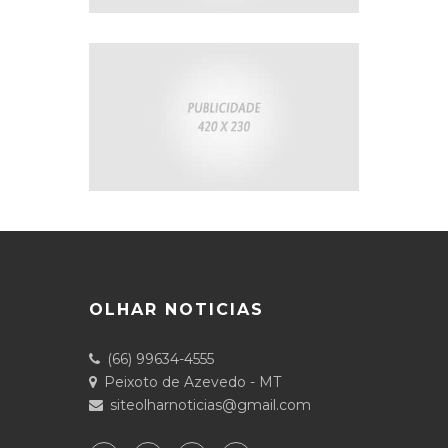
OLHAR NOTICIAS
(66) 99634-4555
Peixoto de Azevedo - MT
siteolharnoticias@gmail.com