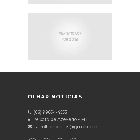
OLHAR NOTICIAS
(66) 99634-4555
Peixoto de Azevedo - MT
siteolharnoticias@gmail.com