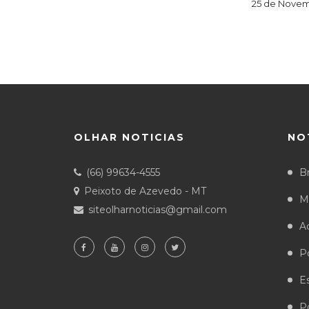
25 de Novem
OLHAR NOTICIAS
NO
(66) 99634-4555
Br
Peixoto de Azevedo - MT
M
siteolharnoticias@gmail.com
A
Po
E
Po