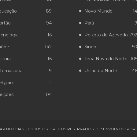
ducação
89
Novo Mundo
1
ortão
94
Pará
ecnologia
16
Peixoto de Azevedo
79
aúde
142
Sinop
5
ltura
16
Terra Nova do Norte
10
ternacional
19
União do Norte
4
ligião
11
leições
104
AR NOTÍCIAS - TODOS OS DIREITOS RESERVADOS. DESENVOLVIDO POR