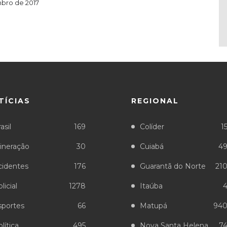
bro de 2017
TÍCIAS
REGIONAL
asil
169
Colíder
1
ineração
30
Cuiabá
4
cidentes
176
Guarantã do Norte
21
licial
1278
Itaúba
sportes
66
Matupá
94
lítica
495
Nova Santa Helena
7