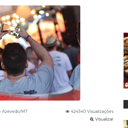
para água tratada de União do Norte
to: Prefeito convoca aprovados em concurso no ano de 2024
de Azevedo/MT
424340 Visualizações
Visualizar