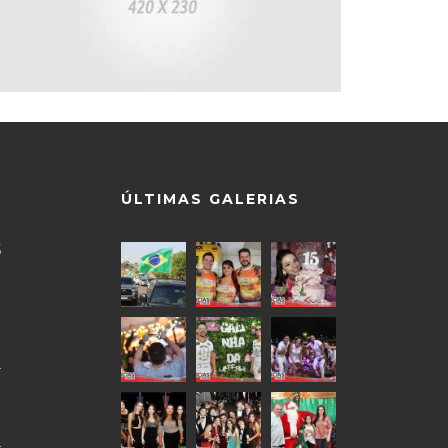
ÚLTIMAS GALERIAS
5
9
0
4
0
4