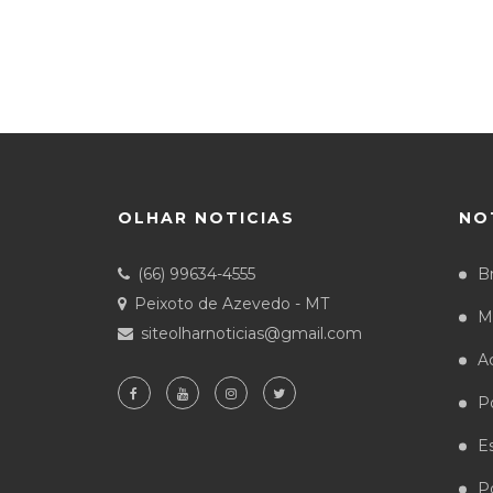
OLHAR NOTICIAS
NO
(66) 99634-4555
Br
Peixoto de Azevedo - MT
M
siteolharnoticias@gmail.com
A
Po
E
Po