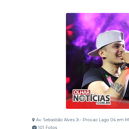
R$ 14 milhões garantidos 
Direito a quem tem Direi
Av. Sebastião Alves Jr.- Prox.ao Lago 04 em
101 Fotos