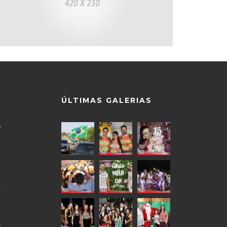
ÚLTIMAS GALERIAS
5
9
0
4
0
4