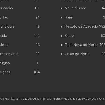
ducação
89
Novo Mundo
1
ortão
94
Pará
ecnologia
16
Peixoto de Azevedo
79
aúde
142
Sinop
5
ltura
16
Terra Nova do Norte
10
ternacional
19
União do Norte
4
ligião
11
leições
104
AR NOTÍCIAS - TODOS OS DIREITOS RESERVADOS. DESENVOLVIDO POR