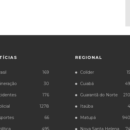
TÍCIAS
REGIONAL
asil
169
Colíder
1
ineração
30
Cuiabá
4
cidentes
176
Guarantã do Norte
21
licial
1278
Itaúba
sportes
66
Matupá
94
lítica
495
Nova Santa Helena
7