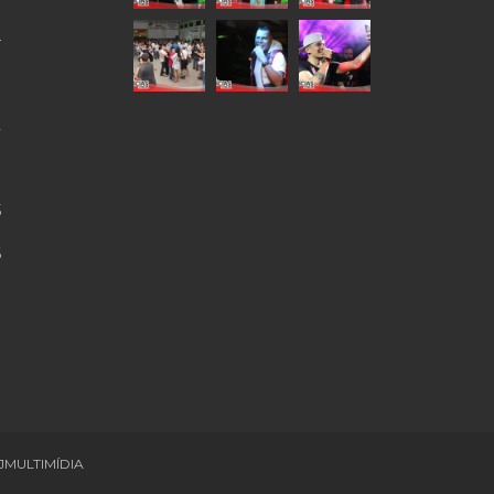
4
9
2
0
5
6
JMULTIMÍDIA