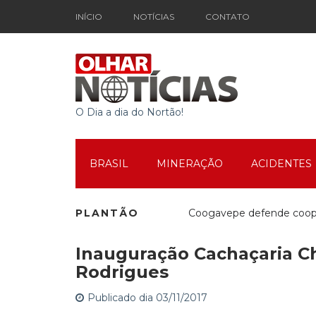
INÍCIO
NOTÍCIAS
CONTATO
O Dia a dia do Nortão!
BRASIL
MINERAÇÃO
ACIDENTES
PLANTÃO
Coogavepe defende cooper
Inauguração Cachaçaria C
Mutirão Social em Movim
Rodrigues
Publicado dia 03/11/2017
Espetáculo Teatral marca