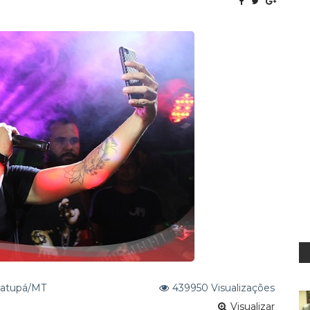
para água tratada de União do Norte
to: Prefeito convoca aprovados em concurso no ano de 2024
 Matupá/MT
439950 Visualizações
Visualizar