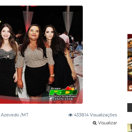
para água tratada de União do Norte
to: Prefeito convoca aprovados em concurso no ano de 2024
e Azevedo /MT
433814 Visualizações
Visualizar