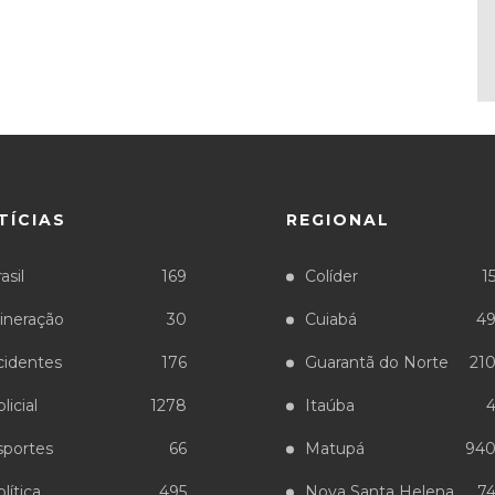
TÍCIAS
REGIONAL
asil
169
Colíder
1
ineração
30
Cuiabá
4
cidentes
176
Guarantã do Norte
21
licial
1278
Itaúba
sportes
66
Matupá
94
lítica
495
Nova Santa Helena
7