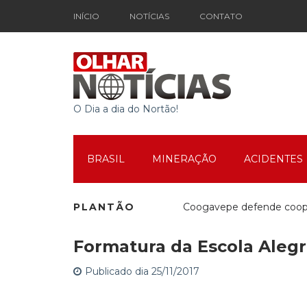
INÍCIO
NOTÍCIAS
CONTATO
O Dia a dia do Nortão!
BRASIL
MINERAÇÃO
ACIDENTES
PLANTÃO
Coogavepe defende cooper
Formatura da Escola Alegr
Mutirão Social em Movim
Publicado dia 25/11/2017
Espetáculo Teatral marca