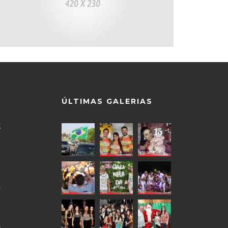
ÚLTIMAS GALERIAS
5
9
0
4
0
4