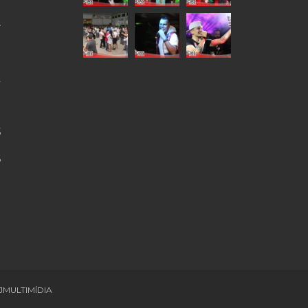
4
9
2
0
5
6
JMULTIMÍDIA