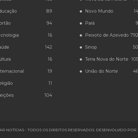
ducação
89
Novo Mundo
1
ortão
94
Pará
ecnologia
16
Peixoto de Azevedo
79
aúde
142
Sinop
5
ltura
16
Terra Nova do Norte
10
ternacional
19
União do Norte
4
ligião
11
leições
104
AR NOTÍCIAS - TODOS OS DIREITOS RESERVADOS. DESENVOLVIDO POR