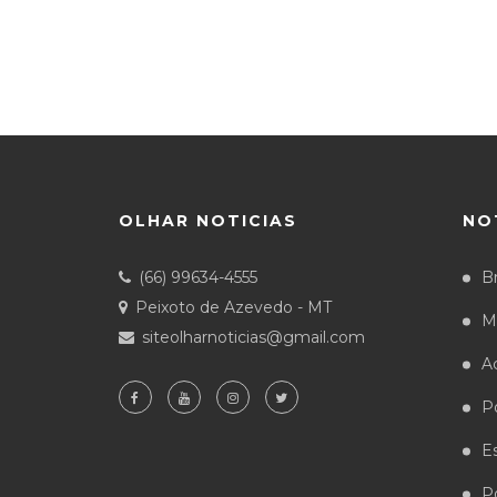
OLHAR NOTICIAS
NO
(66) 99634-4555
Br
Peixoto de Azevedo - MT
M
siteolharnoticias@gmail.com
A
Po
E
Po