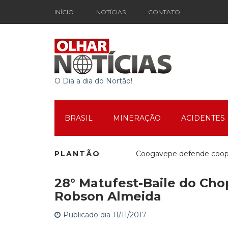
INÍCIO
NOTÍCIAS
CONTATO
O Dia a dia do Nortão!
BRASIL
MINERAÇÃO
ACIDENTES
PLANTÃO
Coogavepe defende cooper
28° Matufest-Baile do Cho
Mutirão Social em Movim
Robson Almeida
Publicado dia 11/11/2017
Espetáculo Teatral marca