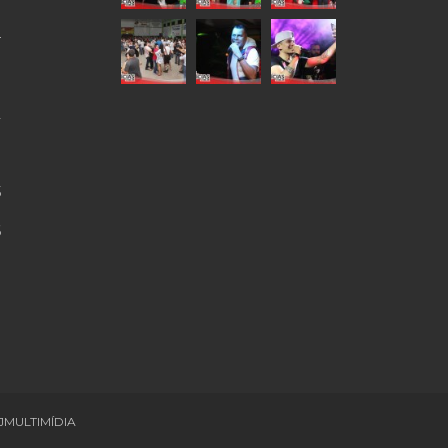
4
9
2
0
5
6
JMULTIMÍDIA