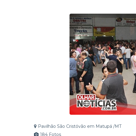
R$ 14 milhões garantidos 
Direito a quem tem Direi
Pavilhão São Cristóvão em Matupá /MT
184 Fotos