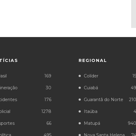
TÍCIAS
REGIONAL
asil
169
Colíder
1
ineração
30
Cuiabá
4
cidentes
176
Guarantã do Norte
21
licial
1278
Itaúba
sportes
66
Matupá
94
lítica
495
Nova Santa Helena
7