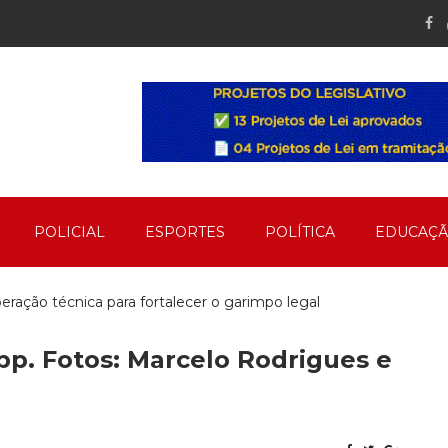
POLICIAL
ESPORTES
POLÍTICA
EDUCAÇ
ação técnica para fortalecer o garimpo legal
pp. Fotos: Marcelo Rodrigues e
ento no Bairro Mãe de Deus em Peixoto
 o Dia de Cooperar em Peixoto de Azevedo