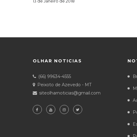
13 de Janeiro de 2018
OLHAR NOTICIAS
NO
(66) 99634-4555
Br
Peixoto de Azevedo - MT
M
siteolharnoticias@gmail.com
A
Po
E
Po