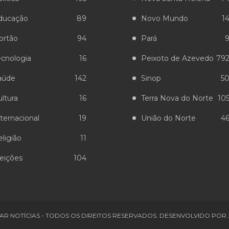
ducação
89
Novo Mundo
1
ortão
94
Pará
ecnologia
16
Peixoto de Azevedo
79
aúde
142
Sinop
5
ltura
16
Terra Nova do Norte
10
ternacional
19
União do Norte
4
ligião
11
leições
104
AR NOTÍCIAS - TODOS OS DIREITOS RESERVADOS. DESENVOLVIDO POR