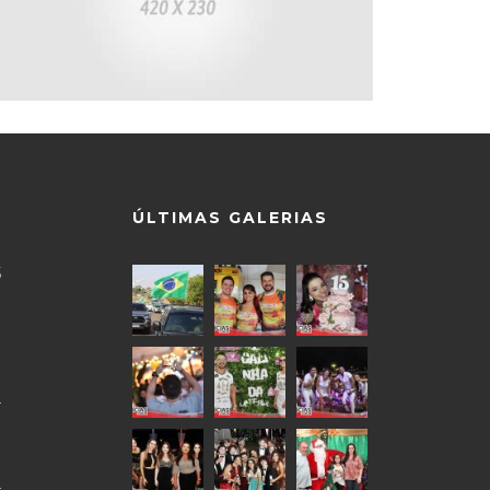
ÚLTIMAS GALERIAS
5
9
0
4
0
4