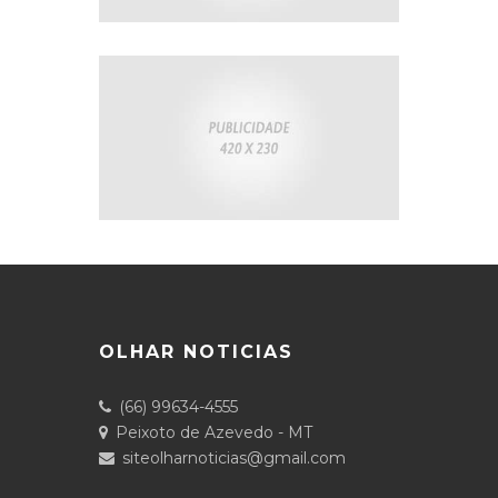
OLHAR NOTICIAS
(66) 99634-4555
Peixoto de Azevedo - MT
siteolharnoticias@gmail.com